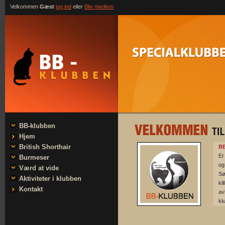
Velkommen
Gæst
log ind
eller
Bliv medlem
BB-klubben
Hjem
British Shorthair
BB
Er
Burmeser
og
Værd at vide
Sø
Aktiviteter i klubben
ki
Kontakt
av
kl