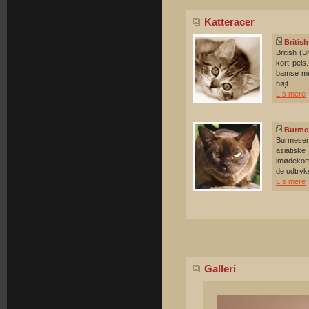
Katteracer
British
British (B
kort pels
bamse med
højt.
L s mere
Burme
Burmeser
asiatisk
imødekomm
de udtryk
L s mere
Galleri